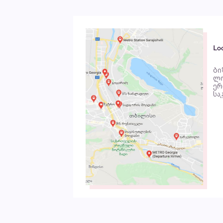
Lo
ბი
ლო
ერ
სა