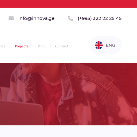
info@innova.ge
(+995) 322 22 25 45
ENG
ces
Projects
Blog
Contact
GEO
RUS