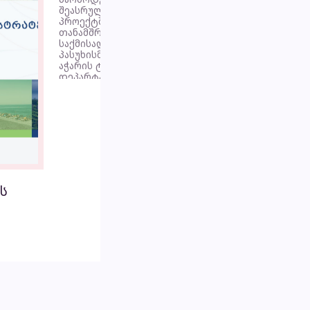
შეასრულა კვალიფიციურად.
პროექტში ჩართული
თანამშრომლები გამოირჩევიან
საქმისადმი პროფესიონალიზმით და
პასუხისმგებლობის მაღალი დონით.
აჭარის ტურიზმისა და კურორტების
დეპარტამენტი რეკომენდაციას
უწევს მას, როგორც
მაღალკვალიფიციურ კომპანიას.“
დეპარტამენტის თავმჯდომარე -
თინათინ ზოიძე
ს
ვრცლად