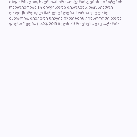
ინფორმაცით, საერთაშორისო ტურისტების ვიზიტების
რაოდენობამ 1.4 მილიარდი შეადგინა, რაც აქამდე
დაფიქსირებულ მაჩვენებლებს შორის ყველაზე
მაღალია. მეშვიდე წელია ტურიზმის ექსპორტში ზრდა
ფიქსირდება (+4%). 2019 წელს ამ რიცხვმა გადააჭარბა
ვაჭრობის ექსპორტის ზრდას (+3%). ზრდის ამ ტემპის
გათვალისწინებით, ნავარაუდებია, რომ 2030 წლისთვის
მსოფლიოს მასშტაბით ვიზიტების რაოდენობა 1.8
მილიარდს მიაღწევს.